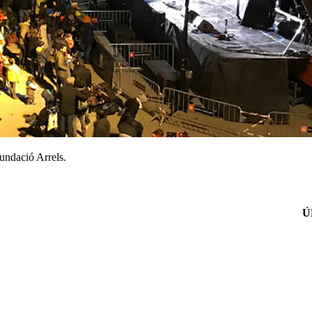
undació Arrels.
Ú